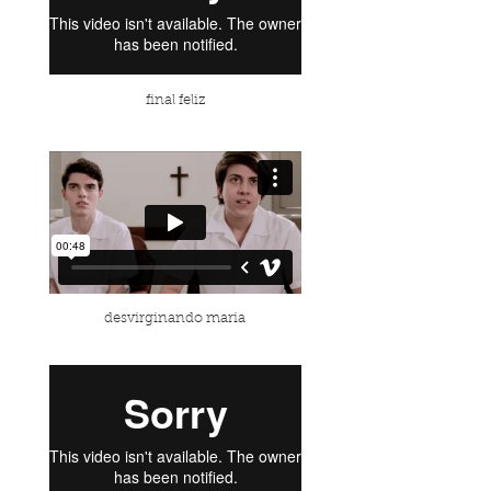
final feliz
desvirginando maria