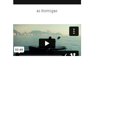
as formigas
naquela noite ele sonhou com um mar azul
asas sem anjos