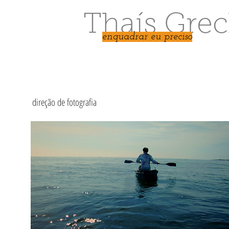
Thaís Grec
enquadrar eu preciso
direção de fotografia