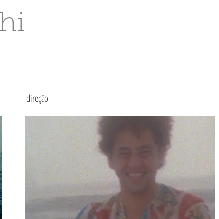
hi
direção