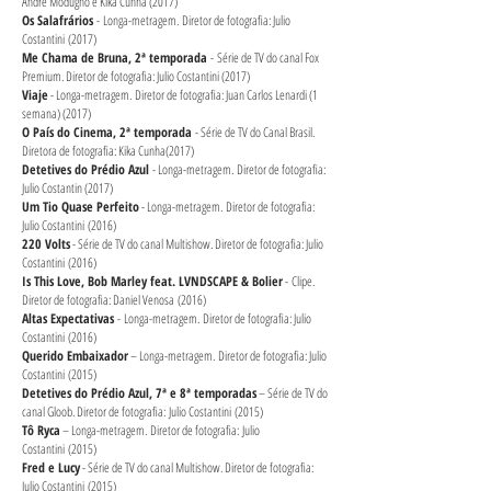
André Modugno e Kika Cunha (2017)
Os Salafrários
-
Longa-metragem. Diretor de fotografia: Julio
Costantini (2017
)
Me Chama de Bruna, 2ª temporada
- Série de TV do canal Fox
Premium. Diretor de fotografia: Julio Costantini (2017
)
Viaje
- Longa-metragem. Diretor de fotografia: Juan Carlos Lenardi (1
semana) (2017
)
O País do Cinema, 2ª temporada
- Série de TV do Canal Brasil.
Diretora de fotografia: Kika Cunha(2017
)
Detetives do Prédio Azul
- Longa-metragem. Diretor de fotografia:
Julio Costantin (2017
)
Um Tio Quase Perfeito
- Longa-metragem. Diretor de fotografia:
Julio Costantini (2016
)
220 Volts
- Série de TV do canal Multishow. Diretor de fotografia: Julio
Costantini (2016
)
Is This Love, Bob Marley feat. LVNDSCAPE & Bolier
- Clipe.
Diretor de fotografia: Daniel Venosa (2016
)
Altas Expectativas
- Longa-metragem. Diretor de fotografia: Julio
Costantini (2016
)
Querido Embaixador
– Longa-metragem. Diretor de fotografia: Julio
Costantini (2015
)
Detetives do Prédio Azul, 7ª e 8ª temporadas
– Série de TV do
canal Gloob. Diretor de fotografia: Julio Costantini (2015
)
Tô Ryca
– Longa-metragem. Diretor de fotografia: Julio
Costantini (2015
)
Fred e Lucy
- Série de TV do canal Multishow. Diretor de fotografia:
Julio Costantini (2015
)