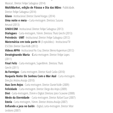
Musical.. Diretor: Felipe Sabugosa (2014)
MultiMarket, edição de Páscoa e Dia das Mães
- Publicidade.
Diretor: Felipe Sabugosa (2014)
Glaxo
- Institucional. Diretor: Daniel Vargas (2014)
Uma noite e meia
-
Curta-metragem. Diretora: Susana
Amaral (2013)
SINDICOM
- Institucional. Diretor: Felipe Sabugosa (201
3)
Dialogues
-
C
urta-metragem, 16mm. Diretora: Thaís Grechi
(201
3)
Petrobrás
-
UMT
- Institucional. Diretor: Felipe Sabugosa (2012
)
Matemática em toda parte II
(3 episódios) - Institucional TV
ESCOLA. Diretor: Davi Kolb (2012
)
Vídeos APPA
- Institucional Fio Cruz. Diretor: Breno Kuperman (2012)
Desvirginando Maria
-
C
urta-metragem. Diretor: Felipe Lopes
(2011)
Final Feliz
-
Curta-metragem, Super8mm. Diretora: Thaís
Grechi (2011)
As Formigas
- Curta-metragem. Diretor: Kaoê Catão (2010)
Naquela Noite Ele Sonhou Com o Mar Azul
- Curta-metragem.
Direção: Aristeu Araújo (2010)
Asas Sem Anjos
- Curta-metragem. Diretor: Daniel Valle (2009
)
Felicidade
- Curta-metragem. Diretor: Diego dos Anjos (2009
)
Diet
- Curta-metragem, 35mm e Digital. Diretora: Joice Scavone (2008)
Medo da Eternidade
-
Curta-metragem. Diretor: Rafael Saar (2007)
Estela
- Curta-metragem, 16mm. Diretor: Aristeu Araújo (2007)
Enfiando a jaca no bald
e
- Digital, curta-metragem. Diretor: Vitor
Leobons (2007)