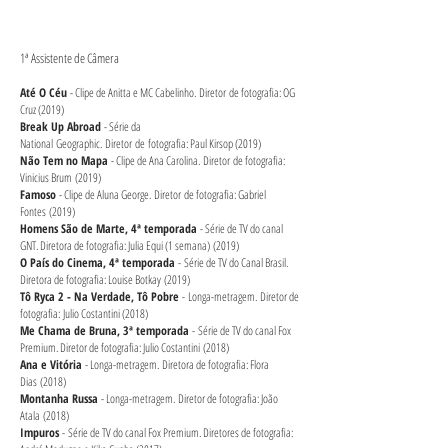
1ª Assistente de Câmera
Até O Céu
- Clipe de Anitta e MC Cabelinho. Diretor de fotografia: OG
Cruz (2019)
Break Up Abroad
- Série da
National Geographic. Diretor de fotografia: Paul Kirsop (2019)
Não Tem no Mapa
- Clipe de Ana Carolina. Diretor de fotografia:
Vinicius Brum (2019)
Famoso
- Clipe de Aluna George. Diretor de fotografia: Gabriel
Fontes (2019)
Homens São de Marte, 4ª temporada
- Série de TV do canal
GNT. Diretora de fotografia: Julia Equi (1 semana) (2019)
O País do Cinema, 4ª temporada
- Série de TV do Canal Brasil.
Diretora de fotografia: Louise Botkay (2019)
Tô Ryca 2 - Na Verdade, Tô Pobre
-
Longa-metragem. Diretor de
fotografia: Julio Costantini (2018)
Me Chama de Bruna, 3ª temporada
- Série de TV do canal Fox
Premium. Diretor de fotografia: Julio Costantini (2018)
Ana e Vitória
- Longa-metragem. Diretora de fotografia: Flora
Dias (2018)
Montanha Russa
- Longa-metragem. Diretor de fotografia: João
Atala (2018)
Impuros
-
Série de TV do canal Fox Premium. Diretores de fotografia: