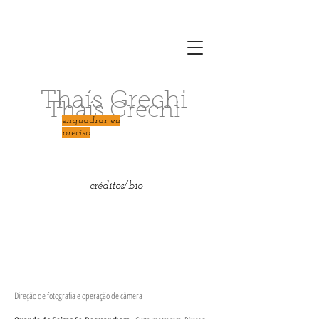
Thaís Grechi
Thaís Grechi
enquadrar eu
preciso
créditos/bio
Direção de fotografia e operação de câmera