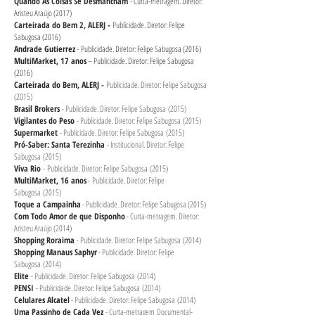
Quando As Coisas Se Desmancham
- Curta-metragem. Diretor:
Aristeu Araújo (2017)
Carteirada do Bem 2
,
ALERJ -
Publicidade. Diretor: Felipe
Sabugosa (2016)
Andrade Gutierrez
- Publicidade. Diretor: Felipe Sabugosa (2016)
MultiMarket, 17 anos
– Publicidade. Diretor: Felipe Sabugosa
(2016)
Carteirada do Bem
,
ALERJ
-
Publicidade. Diretor: Felipe Sabugosa
(2015)
Brasil Brokers
- Publicidade. Diretor: Felipe Sabugosa
(2015)
Vigilantes do Peso
- Publicidade. Diretor: Felipe Sabugosa
(2015)
Supermarket
- Publicidade. Diretor: Felipe Sabugosa
(2015)
Pró-Saber: Santa Terezinha
- Institucional. Diretor: Felipe
Sabugosa
(2015)
Viva Rio
- Publicidade. Diretor: Felipe Sabugosa
(2015)
MultiMarket, 16 anos
- Publicidade. Diretor: Felipe
Sabugosa
(2015)
Toque a Campainha
- Publicidade. Diretor: Felipe Sabugosa (2015)
Com Todo Amor de que Disponho
- Curta-metragem. Diretor:
Aristeu Araújo (2014)
Shopping Roraima
- Publicidade. Diretor: Felipe Sabugosa (2014)
Shopping Manaus Saphyr
- Publicidade. Diretor: Felipe
Sabugosa (2014)
Elite
- Publicidade. Diretor: Felipe Sabugosa (2014)
PENSI
- Publicidade. Diretor: Felipe Sabugosa (2014)
Celulares Alcatel
- Publicidade. Diretor: Felipe Sabugosa (2014)
Uma Passinho de Cada Vez
- Curta-metragem Documental-