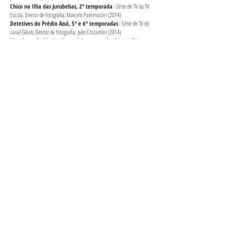
Chico na Ilha das Jurubebas, 2ª temporada
- Série de TV da TV
Escola. Diretor de fotografia: Marcelo Paternoster (2014)
Detetives do Prédio Azul, 5ª e 6ª temporadas
- Série de TV do
canal Gloob. Diretor de fotografia: Julio Costantini (2014)
Meu Passado Me Condena, 2 ª temporada
- Série de TV do
canal Multishow. Diretor de fotografia: Dante Belutti (2014)
Mobly
- Digital, publicidade. Diretor de fotografia: Julio
Costantine (2013)
Adorável Psicose, 4ª temporada
- Série de TV do canal Multishow.
Diretor de fotografia: Julio Costantini (2013)
Adorável Psicose, 3ª temporada
- Digital, série de TV do canal
Multishow. Diretor de fotografia: Gustavo Nasr (9 diárias) (2012)
Open Bar, 2ª temporada
- Série de TV do canal Multishow. Diretor
de fotografia: Miguel Lindenberg (2011)
Educação
Universidade Federal Fluminense (UFF)
– Comunicação
Social Habilitação em Cinema (2003 a 2008)
Towson University
– Towson, Maryland, EUA - um semestre do
curso de Electronic Media and Film (2002)
Richard Montgomery High Schoo
l
- Maryland, EUA - 11ª e 12ª
séries (2000 a 2002)