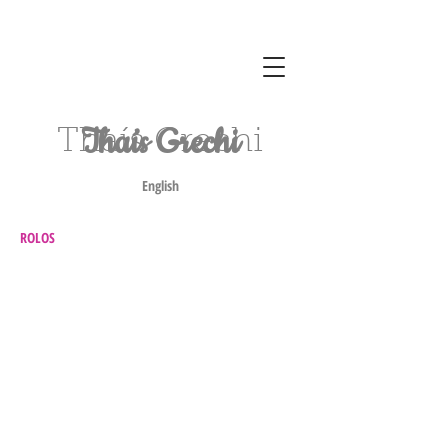
Thaís Grechi
Thaís Grechi
English
ROLOS