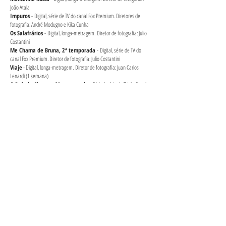
João Atala
Impuros
-
Digital, série de TV do canal Fox Premium. Diretores de
fotografia: André Modugno e Kika Cunha
Os Salafrários
-
Digital, longa-metragem. Diretor de fotografia: Julio
Costantini
Me Chama de Bruna,
2ª temporada
- Digital, série de TV do
canal Fox Premium. Diretor de fotografia: Julio Costantini
Viaje
- Digital, longa-metragem. Diretor de fotografia: Juan Carlos
Lenardi (1 semana)
O País do Cinema, 2ª temporada
- Digital, série de TV do Canal
Brasil. Diretora de fotografia: Kika Cunha
Detetives do Prédio Azul
- Digital, longa-metragem. Diretor de
fotografia: Julio Costantini
Um Tio Quase Perfeito
- Digital, longa-metragem. Diretor de
fotografia: Julio Costantini
220 Volts
- Digital, série de TV do canal Multishow. Diretor de
fotografia: Julio Costantini
Is This Love, Bob Marley feat. LVNDSCAPE & Bolier
- Digita,
clipe. Diretor de fotografia: Daniel Venosa
Altas Expectativas
– Digital, longa-metragem. Diretor de fotografia:
Julio Costantini
Querido Embaixador
– Digital, longa-metragem. Diretor de
fotografia: Julio Costantini
A Incrível Expedição ao Mundo Selvagem de Arthur Pereira
Ferreira, 11 anos
- Digital, piloto de serié do Canal Futura. Diretor de
fotografia: Julio Costantini