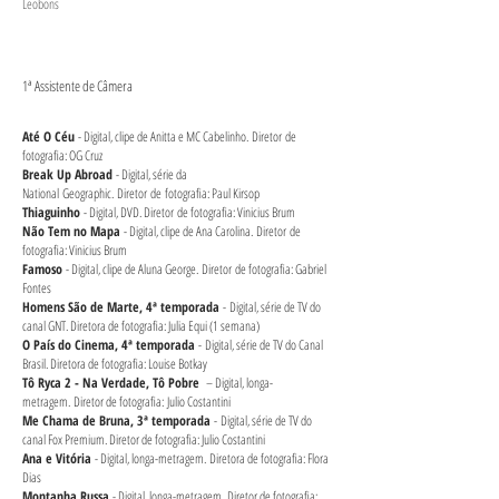
Leobons
1ª Assistente de Câmera
Até O Céu
- Digital, clipe de Anitta e MC Cabelinho. Diretor de
fotografia: OG Cruz
Break Up Abroad
- Digital, série da
National Geographic. Diretor de fotografia: Paul Kirsop
Thiaguinho
- Digital, DVD. Diretor de fotografia: Vinicius Brum
Não Tem no Mapa
- Digital, clipe de Ana Carolina. Diretor de
fotografia: Vinicius Brum
Famoso
- Digital, clipe de Aluna George. Diretor de fotografia: Gabriel
Fontes
Homens São de Marte, 4
ª temporada
- Digital, série de TV do
canal GNT. Diretora de fotografia: Julia Equi (1 semana)
O País do Cinema, 4ª temporada
- Digital, série de TV do Canal
Brasil. Diretora de fotografia: Louise Botkay
Tô Ryca 2 - Na Verdade, Tô Pobre
– Digital, longa-
metragem. Diretor de fotografia: Julio Costantini
Me Chama de Bruna, 3
ª temporada
- Digital, série de TV do
canal Fox Premium. Diretor de fotografia: Julio Costantini
Ana e Vitória
- Digital, longa-metragem. Diretora de fotografia: Flora
Dias
Montanha Russa
- Digital, longa-metragem. Diretor de fotografia: