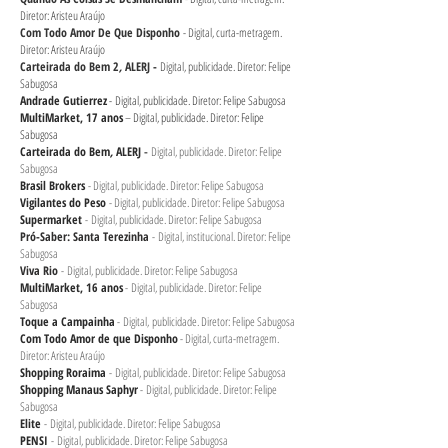
Diretor: Aristeu Araújo
Com Todo Amor De Que Disponho
- Digital, curta-metragem.
Diretor: Aristeu Araújo
Carteirada do Bem 2
,
ALERJ
-
Digital, publicidade. Diretor: Felipe
Sabugosa
Andrade Gutierrez
- Digital, publicidade. Diretor: Felipe Sabugosa
MultiMarket, 17 anos
– Digital, publicidade. Diretor: Felipe
Sabugosa
Carteirada do Bem
,
ALERJ
-
Digital, publicidade. Diretor: Felipe
Sabugosa
Brasil Brokers
- Digital, publicidade. Diretor: Felipe Sabugosa
Vigilantes do Peso
- Digital, publicidade. Diretor: Felipe Sabugosa
Supermarket
- Digital, publicidade. Diretor: Felipe Sabugosa
Pró-Saber: Santa Terezinha
- Digital, institucional. Diretor: Felipe
Sabugosa
Viva Rio
- Digital, publicidade. Diretor: Felipe Sabugosa
MultiMarket, 16 anos
- Digital, publicidade. Diretor: Felipe
Sabugosa
Toque a Campainha
- Digital, publicidade. Diretor: Felipe Sabugosa
Com Todo Amor de que Disponho
- Digital, curta-metragem.
Diretor: Aristeu Araújo
Shopping Roraima
- Digital, publicidade. Diretor: Felipe Sabugosa
Shopping Manaus Saphyr
- Digital, publicidade. Diretor: Felipe
Sabugosa
Elite
- Digital, publicidade. Diretor: Felipe Sabugosa
PENSI
- Digital, publicidade. Diretor: Felipe Sabugosa