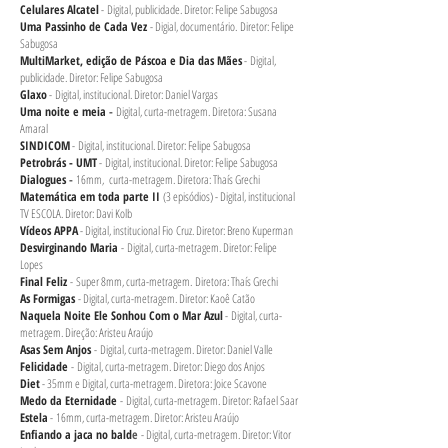
Celulares Alcatel
- Digital, publicidade. Diretor: Felipe Sabugosa
Uma Passinho de Cada Vez
- Digial, documentário. Diretor: Felipe
Sabugosa
MultiMarket, edição de Páscoa e Dia das Mães
- Digital,
publicidade. Diretor: Felipe Sabugosa
Glaxo
- Digital, institucional. Diretor: Daniel Vargas
Uma noite e meia
-
Digital, curta-metragem. Diretora: Susana
Amaral
SINDICOM
- Digital, institucional. Diretor: Felipe Sabugosa
Petrobrás - UMT
- Digital, institucional. Diretor: Felipe Sabugosa
Dialogues
-
16mm, curta-metragem. Diretora: Thaís Grechi
Matemática em toda parte II
(3 episódios) - Digital, institucional
TV ESCOLA. Diretor: Davi Kolb
Vídeos APPA
- Digital, institucional Fio Cruz. Diretor: Breno Kuperman
Desvirginando Maria
-
Digital, curta-metragem. Diretor: Felipe
Lopes
Final Feliz
-
Super 8mm, curta-metragem. Diretora: Thaís Grechi
As Formigas
- Digital, curta-metragem. Diretor: Kaoê Catão
Naquela Noite Ele Sonhou Com o Mar Azul
- Digital, curta-
metragem. Direção: Aristeu Araújo
Asas Sem Anjos
- Digital, curta-metragem. Diretor: Daniel Valle
Felicidade
- Digital, curta-metragem. Diretor: Diego dos Anjos
Diet
- 35mm e Digital, curta-metragem. Diretora: Joice Scavone
Medo da Eternidade
-
Digital, curta-metragem. Diretor: Rafael Saar
Estela
- 16mm, curta-metragem. Diretor: Aristeu Araújo
Enfiando a jaca no bald
e
- Digital, curta-metragem. Diretor: Vitor